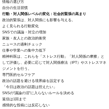
情報の選び方
自分の生活習慣
行動・対人関係レベルの変化：社会的緊張の高まり
政治的緊張は、対人関係にも影響を与える。
よく見られる行動変化
SNSでの議論・対立の増加
家族・友人との政治的衝突
ニュースの過剰チェック
仕事や学業への集中力低下
精神科医は、これらを「ストレス行動」「対人関係の摩擦」と
して評価し、必要に応じて対人関係療法（IPT）やストレスマネ
ジメントを行う。
専門医的セルフケア
政治の話題を避ける境界線を設定する
「今日は政治の話題は控えたい」
SNSの“議論の沼”に入らないルールを決める
返信は1回まで
感情的な投稿には反応しない