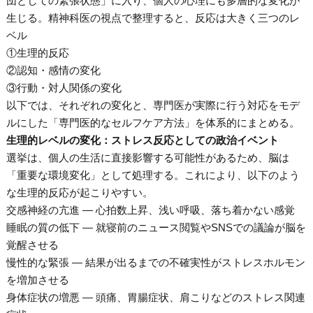
団としての緊張状態」に入り、個人の心理にも多層的な変化が
生じる。精神科医の視点で整理すると、反応は大きく三つのレ
ベル
①生理的反応
②認知・感情の変化
③行動・対人関係の変化
以下では、それぞれの変化と、専門医が実際に行う対応をモデ
ルにした「専門医的なセルフケア方法」を体系的にまとめる。
生理的レベルの変化：ストレス反応としての政治イベント
選挙は、個人の生活に直接影響する可能性があるため、脳は
「重要な環境変化」として処理する。これにより、以下のよう
な生理的反応が起こりやすい。
交感神経の亢進 — 心拍数上昇、浅い呼吸、落ち着かない感覚
睡眠の質の低下 — 就寝前のニュース閲覧やSNSでの議論が脳を
覚醒させる
慢性的な緊張 — 結果が出るまでの不確実性がストレスホルモン
を増加させる
身体症状の増悪 — 頭痛、胃腸症状、肩こりなどのストレス関連