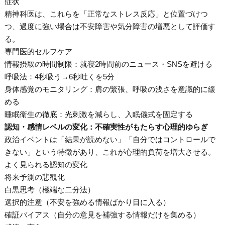
症状
精神科医は、これらを「正常なストレス反応」と位置づけつ
つ、過度に強い場合は不安障害や気分障害の増悪として評価す
る。
専門医的セルフケア
情報摂取の時間制限：就寝2時間前のニュース・SNSを避ける
呼吸法：4秒吸う→6秒吐くを5分
身体感覚のモニタリング：肩の緊張、呼吸の浅さを意識的に緩
める
睡眠衛生の徹底：光刺激を減らし、入眠儀式を固定する
認知・感情レベルの変化：不確実性がもたらす心理的ゆらぎ
政治イベントは「結果が読めない」「自分ではコントロールで
きない」という特徴があり、これが心理的負荷を増大させる。
よく見られる認知の変化
将来予測の悲観化
白黒思考（極端な二分法）
選択的注意（不安を強める情報ばかり目に入る）
確証バイアス（自分の意見を補強する情報だけを集める）