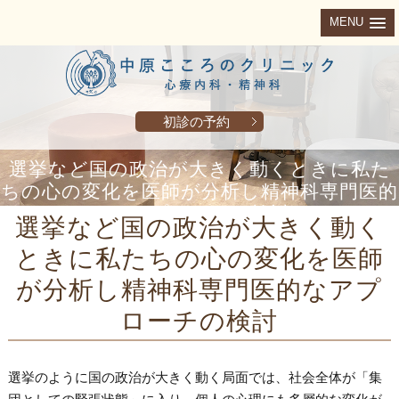
MENU
初診の予約
選挙など国の政治が大きく動くときに私た
ちの心の変化を医師が分析し精神科専門医的
なアプローチの検討
選挙など国の政治が大きく動く
ときに私たちの心の変化を医師
が分析し精神科専門医的なアプ
ローチの検討
選挙のように国の政治が大きく動く局面では、社会全体が「集