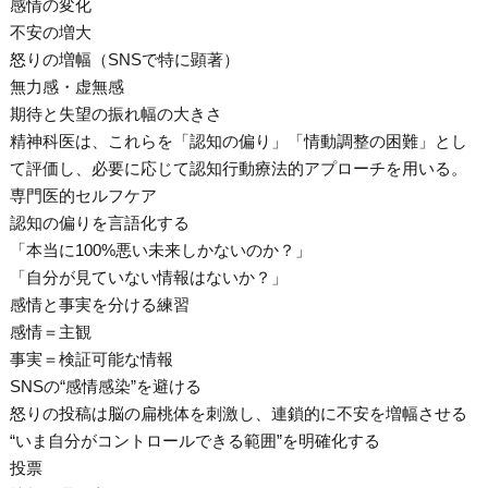
感情の変化
不安の増大
怒りの増幅（SNSで特に顕著）
無力感・虚無感
期待と失望の振れ幅の大きさ
精神科医は、これらを「認知の偏り」「情動調整の困難」とし
て評価し、必要に応じて認知行動療法的アプローチを用いる。
専門医的セルフケア
認知の偏りを言語化する
「本当に100%悪い未来しかないのか？」
「自分が見ていない情報はないか？」
感情と事実を分ける練習
感情＝主観
事実＝検証可能な情報
SNSの“感情感染”を避ける
怒りの投稿は脳の扁桃体を刺激し、連鎖的に不安を増幅させる
“いま自分がコントロールできる範囲”を明確化する
投票