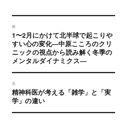
投
前
稿
1〜2月にかけて北半球で起こりや
過
ナ
去
すい心の変化―中原こころのクリ
ビ
の
ニックの視点から読み解く冬季の
ゲ
投
メンタルダイナミクス―
ー
稿:
シ
ョ
次
ン
精神科医が考える「雑学」と「実
次
の
学」の違い
投
稿: