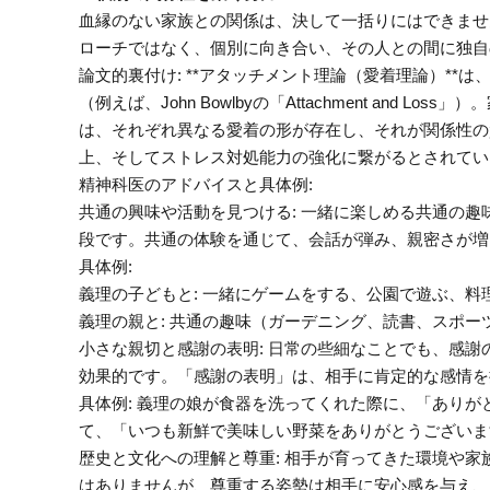
血縁のない家族との関係は、決して一括りにはできませ
ローチではなく、個別に向き合い、その人との間に独自
論文的裏付け: **アタッチメント理論（愛着理論）*
（例えば、John Bowlbyの「Attachment an
は、それぞれ異なる愛着の形が存在し、それが関係性の
上、そしてストレス対処能力の強化に繋がるとされてい
精神科医のアドバイスと具体例:
共通の興味や活動を見つける: 一緒に楽しめる共通の
段です。共通の体験を通じて、会話が弾み、親密さが増
具体例:
義理の子どもと: 一緒にゲームをする、公園で遊ぶ、料
義理の親と: 共通の趣味（ガーデニング、読書、スポ
小さな親切と感謝の表明: 日常の些細なことでも、感
効果的です。「感謝の表明」は、相手に肯定的な感情を
具体例: 義理の娘が食器を洗ってくれた際に、「あり
て、「いつも新鮮で美味しい野菜をありがとうございま
歴史と文化への理解と尊重: 相手が育ってきた環境や
はありませんが、尊重する姿勢は相手に安心感を与え、