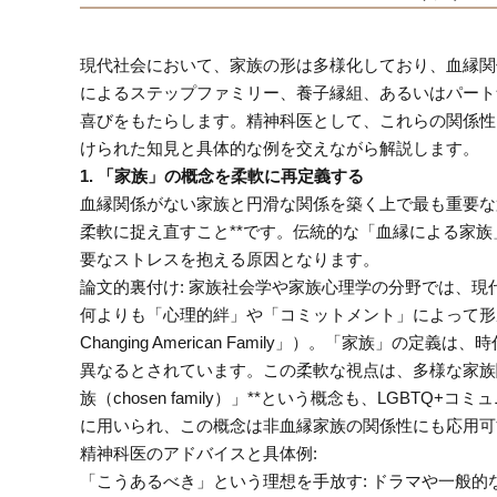
現代社会において、家族の形は多様化しており、血縁関
によるステップファミリー、養子縁組、あるいはパート
喜びをもたらします。精神科医として、これらの関係性
けられた知見と具体的な例を交えながら解説します。
1. 「家族」の概念を柔軟に再定義する
血縁関係がない家族と円滑な関係を築く上で最も重要な
柔軟に捉え直すこと**です。伝統的な「血縁による家
要なストレスを抱える原因となります。
論文的裏付け: 家族社会学や家族心理学の分野では、
何よりも「心理的絆」や「コミットメント」によって形成される
Changing American Family」）。「家族
異なるとされています。この柔軟な視点は、多様な家族
族（chosen family）」**という概念も、LGB
に用いられ、この概念は非血縁家族の関係性にも応用可
精神科医のアドバイスと具体例:
「こうあるべき」という理想を手放す: ドラマや一般