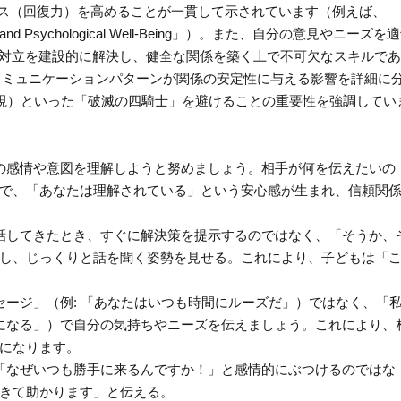
とレジリエンス（回復力）を高めることが一貫して示されています（例えば、
Patterns and Psychological Well-Being」）。また、自分の意見やニーズを
」**は、対立を建設的に解決し、健全な関係を築く上で不可欠なスキルで
プルのコミュニケーションパターンが関係の安定性に与える影響を詳細に
ng（無視）といった「破滅の四騎士」を避けることの重要性を強調してい
その感情や意図を理解しようと努めましょう。相手が何を伝えたいの
で、「あなたは理解されている」という安心感が生まれ、信頼関
と話してきたとき、すぐに解決策を提示するのではなく、「そうか、
し、じっくりと話を聞く姿勢を見せる。これにより、子どもは「
セージ」（例: 「あなたはいつも時間にルーズだ」）ではなく、「
配になる」）で自分の気持ちやニーズを伝えましょう。これにより、
になります。
、「なぜいつも勝手に来るんですか！」と感情的にぶつけるのではな
きて助かります」と伝える。