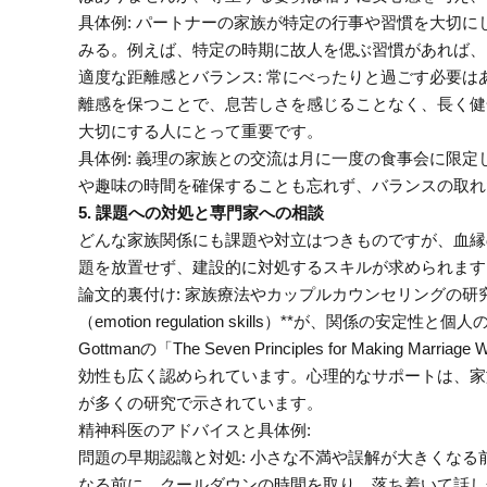
具体例: パートナーの家族が特定の行事や習慣を大切
みる。例えば、特定の時期に故人を偲ぶ習慣があれば、
適度な距離感とバランス: 常にべったりと過ごす必要
離感を保つことで、息苦しさを感じることなく、長く健
大切にする人にとって重要です。
具体例: 義理の家族との交流は月に一度の食事会に限
や趣味の時間を確保することも忘れず、バランスの取れ
5. 課題への対処と専門家への相談
どんな家族関係にも課題や対立はつきものですが、血縁
題を放置せず、建設的に対処するスキルが求められます
論文的裏付け: 家族療法やカップルカウンセリングの研究では、**対
（emotion regulation skills）**が、関係
Gottmanの「The Seven Principles for Mak
効性も広く認められています。心理的なサポートは、家
が多くの研究で示されています。
精神科医のアドバイスと具体例:
問題の早期認識と対処: 小さな不満や誤解が大きくな
なる前に、クールダウンの時間を取り、落ち着いて話し