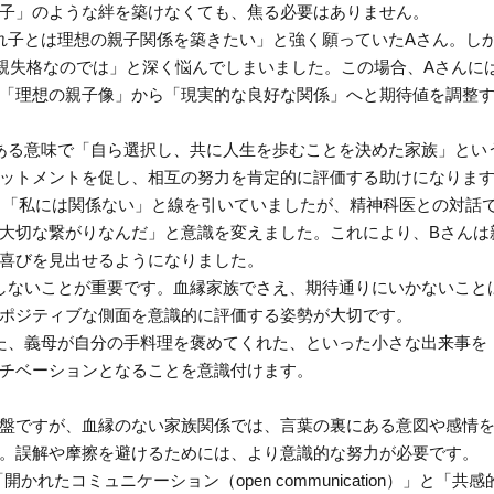
子」のような絆を築けなくても、焦る必要はありません。
連れ子とは理想の親子関係を築きたい」と強く願っていたAさん。し
親失格なのでは」と深く悩んでしまいました。この場合、Aさんに
「理想の親子像」から「現実的な良好な関係」へと期待値を調整
、ある意味で「自ら選択し、共に人生を歩むことを決めた家族」とい
ットメントを促し、相互の努力を肯定的に評価する助けになりま
ん。「私には関係ない」と線を引いていましたが、精神科医との対話
大切な繋がりなんだ」と意識を変えました。これにより、Bさんは
喜びを見出せるようになりました。
をしないことが重要です。血縁家族でさえ、期待通りにいかないこと
ポジティブな側面を意識的に評価する姿勢が大切です。
れた、義母が自分の手料理を褒めてくれた、といった小さな出来事を
チベーションとなることを意識付けます。
盤ですが、血縁のない家族関係では、言葉の裏にある意図や感情
。誤解や摩擦を避けるためには、より意識的な努力が必要です。
れたコミュニケーション（open communication）」と「共感