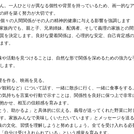
ん。一人ひとりが異なる個性や背景を持っているため、画一的な
の絆を築く努力が大切です。
*は、個々の人間関係がその人の精神的健康に与える影響を強調します
d Loss」）。家族内でも、親と子、兄弟姉妹、配偶者、そして義理の家族との
質を決定します。良好な愛着関係は、心理的な安定、自己肯定感
ます。
趣味や活動を見つけることは、自然な形で関係を深めるための強力な
します。
理を作る、映画を見る。
ーツ観戦など）について話す、一緒に散歩に行く、一緒に食事をする
謝の気持ちを言葉や行動で示すことは、関係性を良好に保つ上で非常
抱かせ、相互の信頼感を育みます。
がとう、助かるよ」と具体的に伝える。義母が送ってくれた野菜に対
す。家族みんなで美味しくいただいています」とメッセージを送
家族の文化、習慣を理解しようと努めましょう。全てを受け入れる必
「自分は受け入れられている」という感覚を育みます。