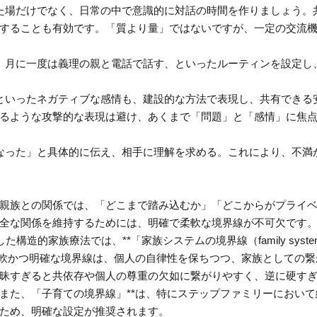
った場だけでなく、日常の中で意識的に対話の時間を作りましょう。
することも有効です。「質より量」ではないですが、一定の交流
む、月に一度は義理の親と電話で話す、といったルーティンを設定し
りといったネガティブな感情も、建設的な方法で表現し、共有できる
るような攻撃的な表現は避け、あくまで「問題」と「感情」に焦
になった」と具体的に伝え、相手に理解を求める。これにより、不満
親族との関係では、「どこまで踏み込むか」「どこからがプライ
全な関係を維持するためには、明確で柔軟な境界線が不可欠です
提唱した構造的家族療法では、**「家族システムの境界線（family syste
す。柔軟かつ明確な境界線は、個人の自律性を保ちつつ、家族としての繋
昧すぎると共依存や個人の尊重の欠如に繋がりやすく、逆に硬す
また、「子育ての境界線」**は、特にステップファミリーにおいて
ため、明確な設定が推奨されます。