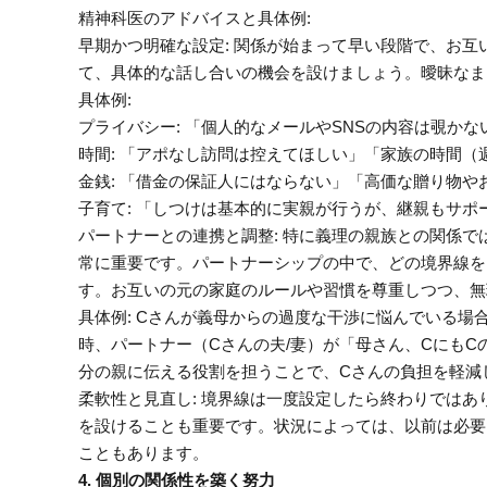
精神科医のアドバイスと具体例:
早期かつ明確な設定: 関係が始まって早い段階で、お
て、具体的な話し合いの機会を設けましょう。曖昧なま
具体例:
プライバシー: 「個人的なメールやSNSの内容は覗か
時間: 「アポなし訪問は控えてほしい」「家族の時間
金銭: 「借金の保証人にはならない」「高価な贈り物
子育て: 「しつけは基本的に実親が行うが、継親もサ
パートナーとの連携と調整: 特に義理の親族との関係
常に重要です。パートナーシップの中で、どの境界線を
す。お互いの元の家庭のルールや習慣を尊重しつつ、無
具体例: Cさんが義母からの過度な干渉に悩んでいる
時、パートナー（Cさんの夫/妻）が「母さん、Cにも
分の親に伝える役割を担うことで、Cさんの負担を軽減
柔軟性と見直し: 境界線は一度設定したら終わりでは
を設けることも重要です。状況によっては、以前は必要
こともあります。
4. 個別の関係性を築く努力