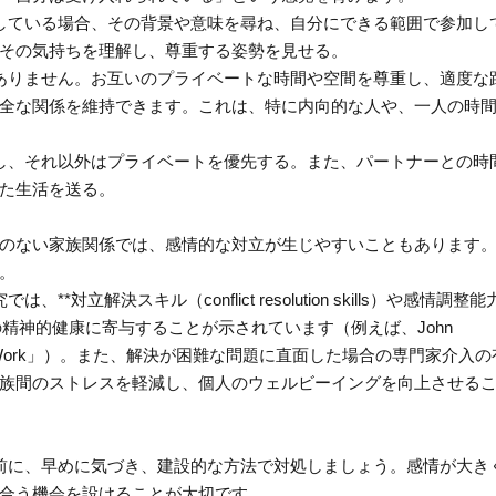
にしている場合、その背景や意味を尋ね、自分にできる範囲で参加し
その気持ちを理解し、尊重する姿勢を見せる。
はありません。お互いのプライベートな時間や空間を尊重し、適度な
全な関係を維持できます。これは、特に内向的な人や、一人の時
定し、それ以外はプライベートを優先する。また、パートナーとの時
た生活を送る。
のない家族関係では、感情的な対立が生じやすいこともあります
。
立解決スキル（conflict resolution skills）や感情調整能
の安定性と個人の精神的健康に寄与することが示されています（例えば、John
ing Marriage Work」）。また、解決が困難な問題に直面した場合の専門家介入
族間のストレスを軽減し、個人のウェルビーイングを向上させる
る前に、早めに気づき、建設的な方法で対処しましょう。感情が大き
合う機会を設けることが大切です。