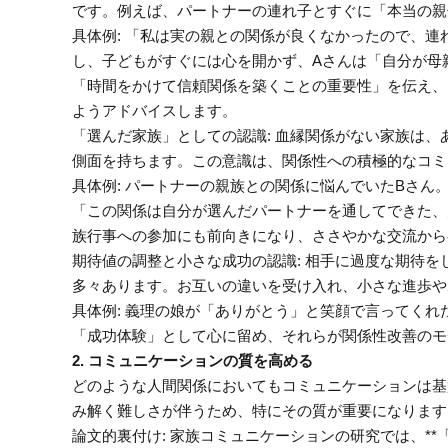
です。例えば、パートナーの連れ子とすぐに「本当の親
具体例: 「私は実の親との関係が良くなかったので、
し、子どもがすぐには心を開かず、Aさんは「自分が母
「時間をかけて信頼関係を築くことの重要性」を伝え、
ようアドバイスします。
「選んだ家族」としての認識: 血縁関係がない家族は
側面を持ちます。この意識は、関係性への積極的なコミ
具体例: パートナーの親族との関係に悩んでいたBさ
「この関係は自分が選んだパートナーを通してできた、
族行事への参加にも前向きになり、ささやかな交流から
期待値の調整と小さな成功の認識: 相手に過度な期待
多々あります。お互いの違いを受け入れ、小さな進歩や
具体例: 義理の娘が「ありがとう」と笑顔で言ってく
「成功体験」として心に留め、それらが関係性改善のモ
2. コミュニケーションの質を高める
どのような人間関係においてもコミュニケーションは基
み解く難しさが伴うため、特にその質が重要になります
論文的裏付け: 家族コミュニケーションの研究では、**「開か