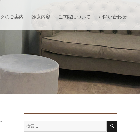
ックのご案内
診療内容
ご来院について
お問い合わせ
科
検
検
索
索
対