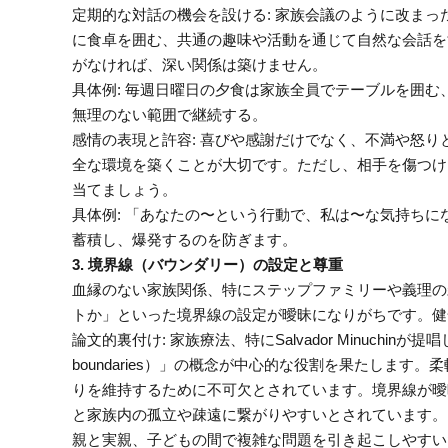
定期的な対話の機会を設ける: 家族会議のように改ま
に食卓を囲む、共通の趣味や活動を通じて自然な会話を
がなければ、深い関係は築けません。
具体例: 毎週日曜日の夕食は家族全員でテーブルを囲
無理のない範囲で継続する。
感情の表現と許容: 喜びや感謝だけでなく、不満や怒
全な環境を築くことが大切です。ただし、相手を傷つけ
当てましょう。
具体例: 「あなたの〜という行動で、私は〜な気持ち
蓄積し、爆発するのを防ぎます。
3. 境界線（バウンダリー）の設定と尊重
血縁のない家族関係、特にステップファミリーや義理の
トか」といった境界線の設定が曖昧になりがちです。健
論文的裏付け: 家族療法、特にSalvador Minuchinが
boundaries）」の概念が中心的な役割を果たしま
りを維持するために不可欠とされています。境界線が曖
と家族内の孤立や疎遠に繋がりやすいとされています。
親と実親、子どもの間で複雑な問題を引き起こしやすい