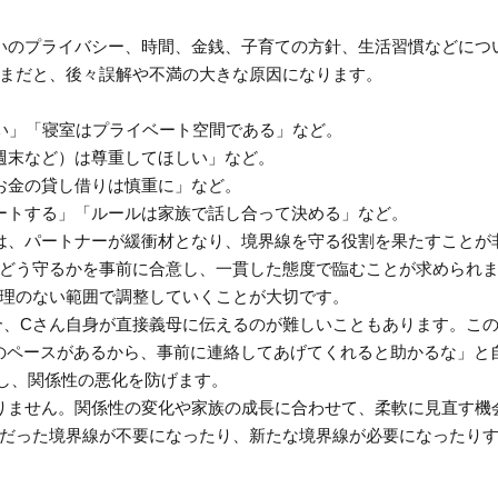
互いのプライバシー、時間、金銭、子育ての方針、生活習慣などにつ
まだと、後々誤解や不満の大きな原因になります。
ない」「寝室はプライベート空間である」など。
（週末など）は尊重してほしい」など。
やお金の貸し借りは慎重に」など。
ポートする」「ルールは家族で話し合って決める」など。
では、パートナーが緩衝材となり、境界線を守る役割を果たすことが
どう守るかを事前に合意し、一貫した態度で臨むことが求められ
理のない範囲で調整していくことが大切です。
場合、Cさん自身が直接義母に伝えるのが難しいこともあります。こ
Cのペースがあるから、事前に連絡してあげてくれると助かるな」と
し、関係性の悪化を防げます。
ありません。関係性の変化や家族の成長に合わせて、柔軟に見直す機
だった境界線が不要になったり、新たな境界線が必要になったり