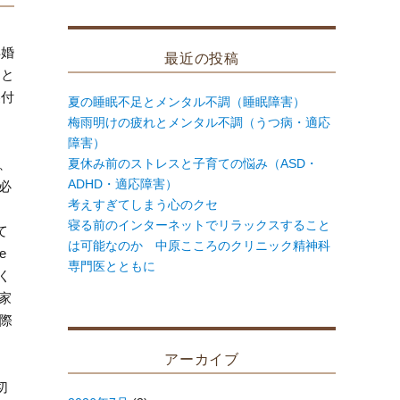
象:
再婚
最近の投稿
題と
裏付
夏の睡眠不足とメンタル不調（睡眠障害）
梅雨明けの疲れとメンタル不調（うつ病・適応
障害）
夏休み前のストレスと子育ての悩み（ASD・
、
ADHD・適応障害）
必
考えすぎてしまう心のクセ
寝る前のインターネットでリラックスすること
て
は可能なのか 中原こころのクリニック精神科
e
専門医とともに
く
家
る際
アーカイブ
切