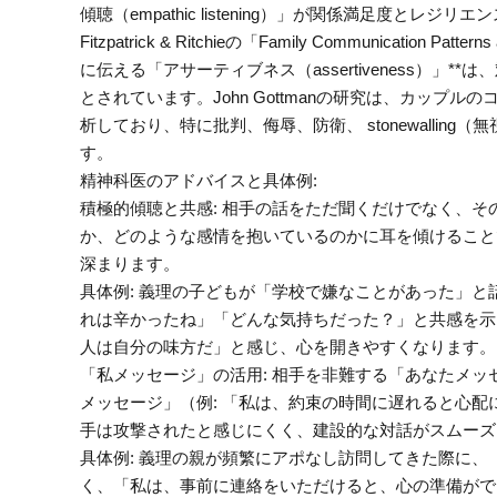
傾聴（empathic listening）」が関係満足度
Fitzpatrick & Ritchieの「Family Communication 
に伝える「アサーティブネス（assertiveness）
とされています。John Gottmanの研究は、カッ
析しており、特に批判、侮辱、防衛、 stonewalli
す。
精神科医のアドバイスと具体例:
積極的傾聴と共感: 相手の話をただ聞くだけでなく、
か、どのような感情を抱いているのかに耳を傾けること
深まります。
具体例: 義理の子どもが「学校で嫌なことがあった」
れは辛かったね」「どんな気持ちだった？」と共感を示
人は自分の味方だ」と感じ、心を開きやすくなります。
「私メッセージ」の活用: 相手を非難する「あなたメッ
メッセージ」（例: 「私は、約束の時間に遅れると心
手は攻撃されたと感じにくく、建設的な対話がスムーズ
具体例: 義理の親が頻繁にアポなし訪問してきた際に
く、「私は、事前に連絡をいただけると、心の準備がで