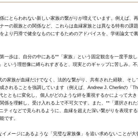
係にとらわれない新しい家族の繋がりが増えています。例えば、
ナーの親族との関係など、これらは血縁家族とは異なる特有の課
をより円滑で健全なものにするためのアドバイスを、学術論文で
第一歩は、自分の中にある**「家族」という固定観念を一度手放し
族」という理想像に縛られすぎると、現実とのギャップに苦しみ、不
現代の家族が血縁だけでなく、法的な繋がり、共有された経験、そし
ことを強調しています（例えば、Andrew J. Cherlinの「Th
」の定義は、時代とともに変化し、個人がどのような絆を重視するかによって大き
関係を理解し、受け入れる上で不可欠です。また、**「選択された
TQ+コミュニティなどで見られるように、血縁を超えた深い繋がりを表現す
能です。
的なイメージにあるような「完璧な家族像」を追い求めないことが大