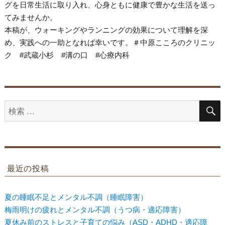
グを日常生活に取り入れ、心身ともに健康で豊かな生活を送っ
てみませんか。
本稿が、ウォーキングやランニングの効果について理解を深
め、実践への一助となれば幸いです。＃中原こころのクリニッ
ク #武蔵小杉 #溝の口 #心療内科
検
索
対
象:
最近の投稿
夏の睡眠不足とメンタル不調（睡眠障害）
梅雨明けの疲れとメンタル不調（うつ病・適応障害）
夏休み前のストレスと子育ての悩み（ASD・ADHD・適応障