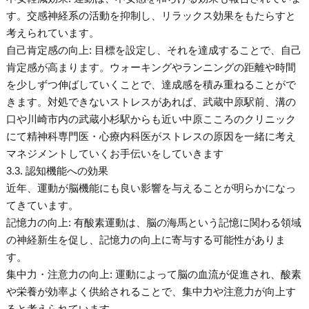
す。交感神経系の活動を抑制し、リラックス効果をもたらすと
考えられています。
自己肯定感の向上: 目標を設定し、それを達成することで、自己
肯定感が高まります。ウォーキングやランニングの距離や時間
を少しずつ伸ばしていくことで、達成感を積み重ねることがで
きます。対処できないストレスがあれば、武蔵中原駅前、溝の
口や川崎市内の武蔵小杉駅からも近い中原こころのクリニック
にて精神科専門医・心療内科医がストレスの原因を一緒に考え
マネジメントしていくお手伝いをしていきます
3.3. 認知機能への効果
近年、運動が脳機能にも良い影響を与えることが明らかになっ
てきています。
記憶力の向上: 有酸素運動は、脳の海馬という記憶に関わる領域
の神経新生を促し、記憶力の向上に寄与する可能性がありま
す。
集中力・注意力の向上: 運動によって脳の血流が促進され、酸素
や栄養が効率よく供給されることで、集中力や注意力が向上す
ると考えられています。