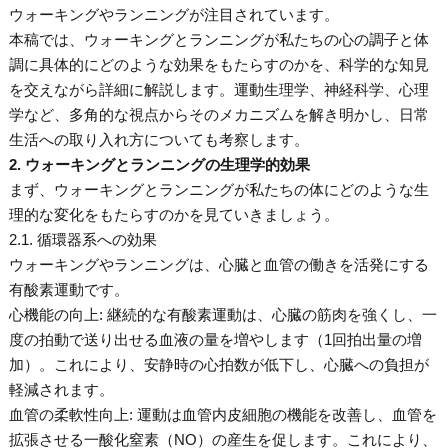
ウォーキングやランニングが注目されています。
本稿では、ウォーキングとランニングが私たちの心の調子と体
調に具体的にどのような効果をもたらすのかを、科学的な知見
を交えながら詳細に解説します。運動生理学、神経科学、心理
学など、多角的な視点からそのメカニズムを解き明かし、日常
生活への取り入れ方についても考察します。
2. ウォーキングとランニングの生理学的効果
まず、ウォーキングとランニングが私たちの体にどのような生
理的な変化をもたらすのかを見ていきましょう。
2.1. 循環器系への効果
ウォーキングやランニングは、心臓と血管の働きを活発にする
有酸素運動です。
心機能の向上: 継続的な有酸素運動は、心臓の筋肉を強くし、一
度の拍動で送り出せる血液の量を増やします（1回拍出量の増
加）。これにより、安静時の心拍数が低下し、心臓への負担が
軽減されます。
血管の柔軟性向上: 運動は血管内皮細胞の機能を改善し、血管を
拡張させる一酸化窒素（NO）の産生を促します。これにより、