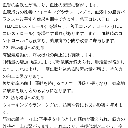
血管の柔軟性が高まり、血圧の安定に繋がります。
血液成分の改善: ウォーキングやランニングは、血液中の脂質バ
ランスを改善する効果も期待できます。悪玉コレステロール
（LDLコレステロール）を減らし、善玉コレステロール（HDL
コレステロール）を増やす傾向があります。また、血糖値のコ
ントロールにも役立ち、糖尿病の予防や改善に寄与します。
2.2. 呼吸器系への効果
有酸素運動は、呼吸機能の向上にも貢献します。
肺活量の増加: 運動によって呼吸筋が鍛えられ、肺活量が増加し
ます。これにより、一度に取り込める酸素の量が増え、持久力
の向上に繋がります。
換気効率の向上: 運動を続けることで、呼吸が深くなり、効率的
に酸素を取り込めるようになります。
2.3. 筋骨格系への効果
ウォーキングやランニングは、筋肉や骨にも良い影響を与えま
す。
筋力の維持・向上: 下半身を中心とした筋肉が鍛えられ、筋力の
維持や向上に繋がります。これにより、基礎代謝が上がり、痩