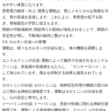
せやすい体質になります。
骨密度の維持・向上: 適度な運動は、骨にメカニカルな刺激を与
え、骨の形成を促進します。これにより、骨密度の低下を防
ぎ、骨粗鬆症の予防に役立ちます。
関節の可動域維持: 関節周りの筋肉が強化されることで、関節の
安定性が増し、可動域の維持に繋がります。
2.4. ホルモン分泌への影響
運動は、様々なホルモンの分泌を促し、体の機能を調整しま
す。
エンドルフィンの分泌: 運動によって脳内で分泌されるエンドル
フィンは、幸福感や高揚感をもたらし、「ランナーズハイ」と
して知られています。痛みを抑制する効果も報告されていま
す。
セロトニンの分泌: セロトニンは、精神安定作用や睡眠の質の向
上に関わる神経伝達物質です。運動はセロトニンの分泌を促
し、心の安定に寄与します。
ドーパミンの分泌: ドーパミンは、意欲や快感に関わる神経伝達
物質です。運動による達成感や爽快感は、ドーパミンの分泌を