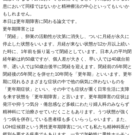
患において同様ではないかと精神療法の中心といってもいいか
もしれません。
本日は更年期障害に関わる論文です。
更年期障害とは
「閉経」、卵巣の活動性が次第に消失し、ついに月経が永久に
停止した状態をいいます。月経が来ない状態が12か月以上続い
た時に、1年前を振り返って閉経としています。日本人の平均閉
経年齢は約50歳ですが、個人差が大きく、早い人では40歳台前
半、遅い人では50歳台後半に閉経を迎えます。閉経前の5年間と
閉経後の5年間とを併せた10年間を「更年期」といいます。更年
期に現れるさまざまな症状の中で他の病気に伴わないものを
「更年期症状」といい、その中でも症状が重く日常生活に支障
を来す状態を「更年期障害」と言います。更年期障害の症状は
発汗や抑うつ気分・倦怠感など多岐にわたり婦人科のみならず
精神科にて治療させていだくこともあります。うつ状態が強く
うつ病を併存している患者様も多くいらっしゃいます。また、
LOH症候群という男性更年期障害についても私たち精神科医が
鑑別を要する疾患でもあります。一方で加齢性に男性ホルモン