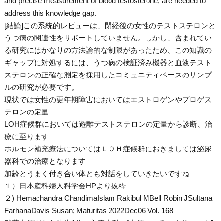
and precise measurement of blood testosterone, are needed to
address this knowledge gap.
[結論]この系統的レビューは、閉経後の女性のテストステロンと
うつ病の関連性をサポートしていません。しかし、含まれてい
る研究にはかなりの方法論的な制限があったため、この知識の
ギャップに対処するには、うつ病の検証済み機器と血液テスト
ステロンの正確な測定を採用したコミュニティベースのサンプ
ルの研究が必要です。
現状では女性の更年期障害においてはエストロゲンやプロゲス
テロンの定量
LOH症候群においては遊離テストステロンの定量から診断、治
療に至ります
ホルモン補充療法についてはＬＯＨ症候群におきましては泌尿
器科での治療となります
加齢とうまく付き合い体とも対話をしていきたいですね
１）日本産科婦人科学会HPより抜粋
２) Hemachandra ChandimaIslam Rakibul MBell Robin JSultana
FarhanaDavis Susan; Maturitas 2022Dec06 Vol. 168