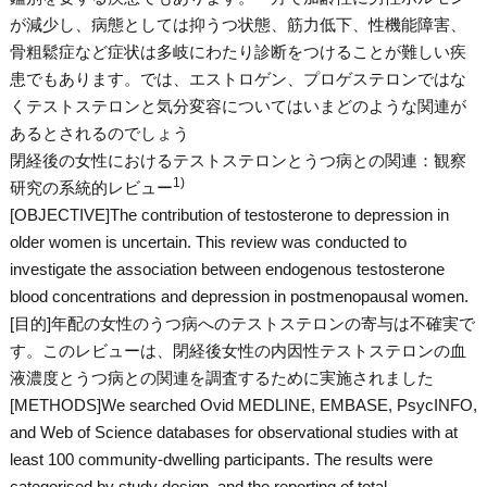
が減少し、病態としては抑うつ状態、筋力低下、性機能障害、
骨粗鬆症など症状は多岐にわたり診断をつけることが難しい疾
患でもあります。では、エストロゲン、プロゲステロンではな
くテストステロンと気分変容についてはいまどのような関連が
あるとされるのでしょう
閉経後の女性におけるテストステロンとうつ病との関連：観察
1)
研究の系統的レビュー
[OBJECTIVE]The contribution of testosterone to depression in
older women is uncertain. This review was conducted to
investigate the association between endogenous testosterone
blood concentrations and depression in postmenopausal women.
[目的]年配の女性のうつ病へのテストステロンの寄与は不確実で
す。このレビューは、閉経後女性の内因性テストステロンの血
液濃度とうつ病との関連を調査するために実施されました
[METHODS]We searched Ovid MEDLINE, EMBASE, PsycINFO,
and Web of Science databases for observational studies with at
least 100 community-dwelling participants. The results were
categorised by study design, and the reporting of total,