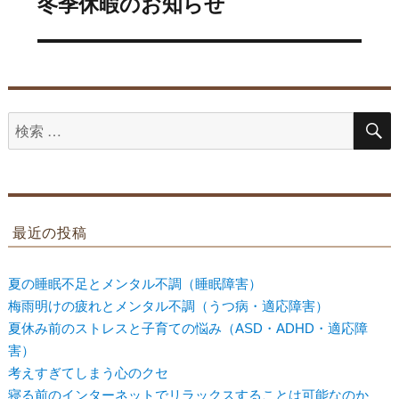
冬季休暇のお知らせ
次
ョ
の
ン
投
稿:
検
索
対
象:
最近の投稿
夏の睡眠不足とメンタル不調（睡眠障害）
梅雨明けの疲れとメンタル不調（うつ病・適応障害）
夏休み前のストレスと子育ての悩み（ASD・ADHD・適応障
害）
考えすぎてしまう心のクセ
寝る前のインターネットでリラックスすることは可能なのか