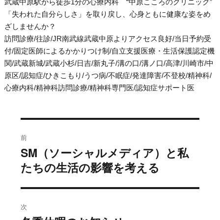
武蔵中原駅から徒歩1分の心療内科 “中原こころのクリニック”
「失われた自分らしさ」を取り戻し、心身ともに健康な姿をめ
ざしませんか？
訪問診療/往診/JR南武線武蔵中原よりアクセス良好/当日予約受
付/固定医師によるかかりつけ制/自立支援医療・生活保護認定機
関/武蔵新城/武蔵小杉/日吉/新丸子/溝の口/溝ノ口/高津/川崎市/中
原区/認知症/ひきこもり/うつ病/不眠症/発達障害/不登校/精神科/
心療内科/精神科訪問診療/精神科専門医/認知症サポート医
投
前
稿
SM（ソーシャルメディア）と私
過
ナ
去
たちの生活の影響を考える
ビ
の
ゲ
投
ー
稿:
次
シ