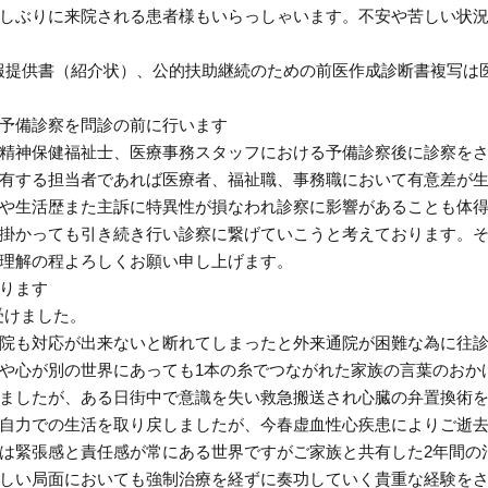
しぶりに来院される患者様もいらっしゃいます。不安や苦しい状
情報提供書（紹介状）、公的扶助継続のための前医作成診断書複写は
予備診察を問診の前に行います
精神保健福祉士、医療事務スタッフにおける予備診察後に診察を
有する担当者であれば医療者、福祉職、事務職において有意差が
歴や生活歴また主訴に特異性が損なわれ診察に影響があることも体
掛かっても引き続き行い診察に繋げていこうと考えております。
理解の程よろしくお願い申し上げます。
ります
受けました。
院も対応が出来ないと断れてしまったと外来通院が困難な為に往
や心が別の世界にあっても1本の糸でつながれた家族の言葉のおか
ましたが、ある日街中で意識を失い救急搬送され心臓の弁置換術
自力での生活を取り戻しましたが、今春虚血性心疾患によりご逝
は緊張感と責任感が常にある世界ですがご家族と共有した2年間の
しい局面においても強制治療を経ずに奏功していく貴重な経験を