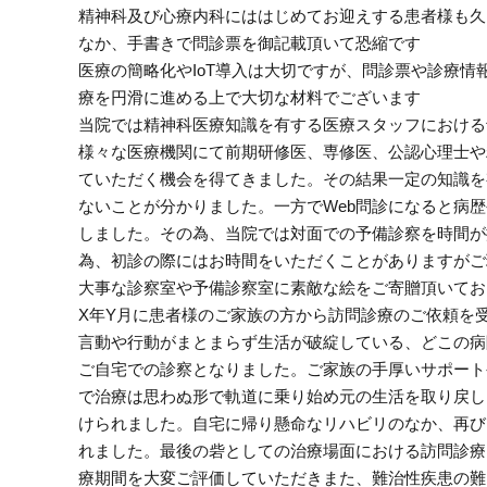
精神科及び心療内科にははじめてお迎えする患者様も久
なか、手書きで問診票を御記載頂いて恐縮です
医療の簡略化やIoT導入は大切ですが、問診票や診療
療を円滑に進める上で大切な材料でございます
当院では精神科医療知識を有する医療スタッフにおける
様々な医療機関にて前期研修医、専修医、公認心理士や
ていただく機会を得てきました。その結果一定の知識を
ないことが分かりました。一方でWeb問診になると病
しました。その為、当院では対面での予備診察を時間が
為、初診の際にはお時間をいただくことがありますがご
大事な診察室や予備診察室に素敵な絵をご寄贈頂いてお
X年Y月に患者様のご家族の方から訪問診療のご依頼を
言動や行動がまとまらず生活が破綻している、どこの病
ご自宅での診察となりました。ご家族の手厚いサポート
で治療は思わぬ形で軌道に乗り始め元の生活を取り戻し
けられました。自宅に帰り懸命なリハビリのなか、再び
れました。最後の砦としての治療場面における訪問診療
療期間を大変ご評価していただきまた、難治性疾患の難