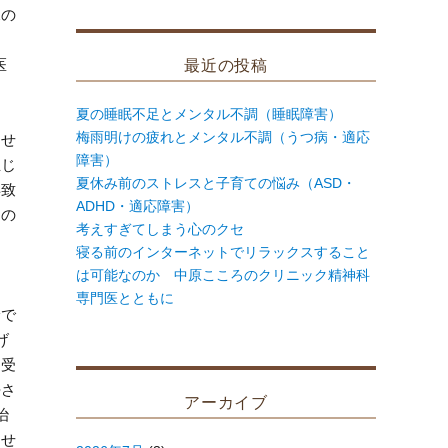
象:
況の
最近の投稿
医
夏の睡眠不足とメンタル不調（睡眠障害）
梅雨明けの疲れとメンタル不調（うつ病・適応
させ
障害）
生じ
夏休み前のストレスと子育ての悩み（ASD・
得致
ADHD・適応障害）
その
考えすぎてしまう心のクセ
寝る前のインターネットでリラックスすること
は可能なのか 中原こころのクリニック精神科
専門医とともに
診で
げ
を受
去さ
アーカイブ
治
させ