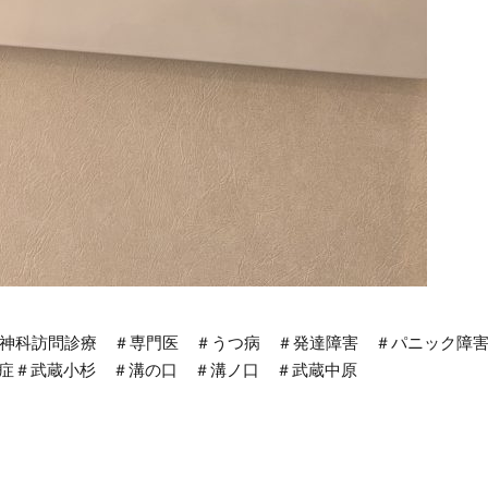
神科訪問診療 ＃専門医 ＃うつ病 ＃発達障害 ＃パニック障
知症＃武蔵小杉 ＃溝の口 ＃溝ノ口 ＃武蔵中原